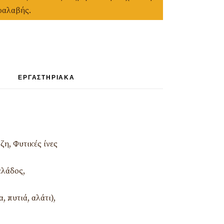
ραλαβής.
ΕΡΓΑΣΤΗΡΙΑΚΆ
ζη, Φυτικές ίνες
ελάδος,
 πυτιά, αλάτι),