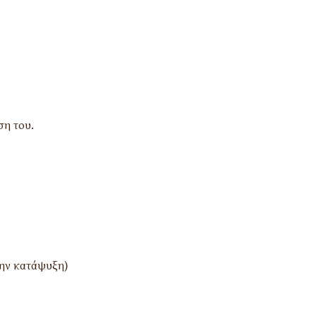
ση του.
την κατάψυξη)