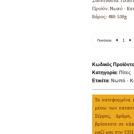
Συσκευασία: Πλαστ
Προϊόν: Νωπό - Κα
Βάρος: 480-530g
Ποσότητα
Κωδικός Προϊόντ
Κατηγορία:
Πίτες
Ετικέτα:
Νωπό - Κ
Τα κατεψυγμένα 
μέσω των καταστ
Σέρρες, Δράμα,
βρίσκεστε σε κάπ
μαζί μας στο 232