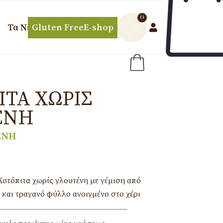
0
Τα Νέα μας
Gluten Free
E-shop
ΤΑ ΧΩΡΊΣ
ΈΝΗ
ΕΝΗ
Κοτόπιτα χωρίς γλουτένη με γέμιση από
και τραγανό φύλλο ανοιγμένο στο χέρι