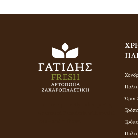
ΧΡ
ΠΛ
Χονδ
Πολιτ
Όροι 
Just like a perfectly baked pastry,
Τρόπ
we created Panadería with special
love – and it shows.
Τρόπο
Πολιτ