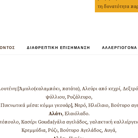
τη δυνατότητα πα
ΪΟΝΤΟΣ
ΔΙΑΘΡΕΠΤΙΚΉ ΕΠΙΣΉΜΑΝΣΗ
ΑΛΛΕΡΓΙΟΓΌΝΑ
ουτένη:[Άμυλο(καλαμπόκι, πατάτα), Αλεύρι από κεχρί, Δεξτρό
ψύλλιου, Ρυζάλευρο,
, Πυκνωτικά μέσα: κόμμι γκουάρ], Νερό, Ηλιέλαιο, Βούτυρο αγ
Αλάτι
, Ελαιόλαδο.
τόπουλο, Κασέρι Gouda(γάλα αγελάδος, γαλακτική καλλιέργεια,
Κρεμμύδια, Ρύζι, Βούτυρο Αγελάδος, Αυγά,