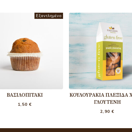
Εξαντλημένο
ΒΑΣΙΛΟΠΙΤΆΚΙ
ΚΟΥΛΟΥΡΆΚΙΑ ΠΛΕΞΊΔΑ 
ΓΛΟΥΤΈΝΗ
1,50
€
2,90
€