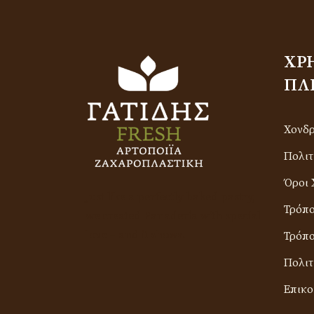
ΧΡ
ΠΛ
Χονδ
Πολιτ
Όροι 
Just like a perfectly baked pastry,
Τρόπ
we created Panadería with special
love – and it shows.
Τρόπο
Πολιτ
Επικο