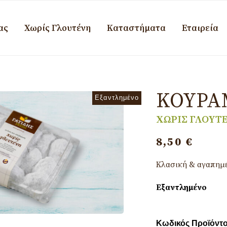
ας
Χωρίς Γλουτένη
Καταστήματα
Εταιρεία
ΚΟΥΡΑ
Εξαντλημένο
ΧΩΡΙΣ ΓΛΟΥΤ
8,50
€
Κλασική & αγαπημέ
Εξαντλημένο
Κωδικός Προϊόντ