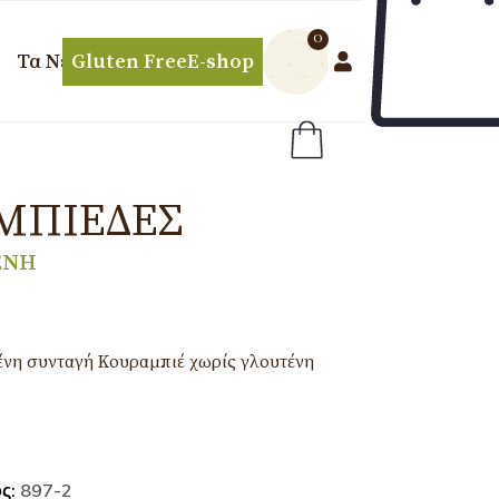
0
Τα Νέα μας
Gluten Free
E-shop
ΜΠΙΈΔΕΣ
ΕΝΗ
νη συνταγή Κουραμπιέ χωρίς γλουτένη
ος:
897-2