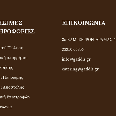
ΉΣΙΜΕΣ
ΕΠΙΚΟΙΝΩΝΊΑ
ΗΡΟΦΟΡΊΕΣ
3ο ΧΛΜ. ΣΕΡΡΩΝ-ΔΡΑΜΑΣ 6
ρική Πώληση
23210 66356
ική απορρήτου
info@gatidis.gr
Χρήσης
catering@gatidis.gr
οι Πληρωμής
ι Αποστολής
ική Επιστροφών
ινωνία