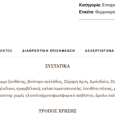
Κατηγορία:
Εποχι
Ετικέτα:
Θερμοκρα
ΪΟΝΤΟΣ
ΔΙΑΘΡΕΠΤΙΚΉ ΕΠΙΣΉΜΑΝΣΗ
ΑΛΛΕΡΓΙΟΓΌΝΑ
ΣΥΣΤΑΤΙΚΆ
κόμμι ξανθάνης, βούτυρο αγελάδος, Ζάχαρη άχνη, Αμύγδαλο, Π
λιέλαιο, κραμβέλαιο), γαλακτοματοποιητής: λεκιθίνη σόγιας, 
πάουντερ χωρίς γλουτένη(μονοφωσφορικό ασβέστιο, άμυλο καλ
ΤΡΌΠΟΣ ΧΡΉΣΗΣ