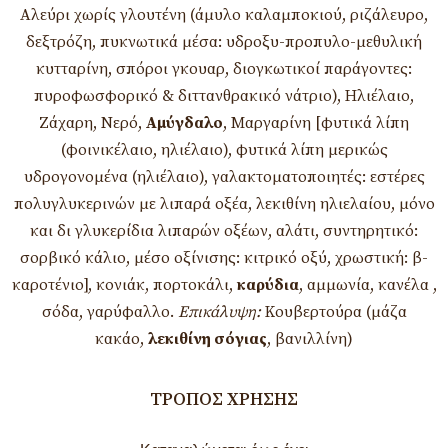
Αλεύρι χωρίς γλουτένη (άμυλο καλαμποκιού, ριζάλευρο,
δεξτρόζη, πυκνωτικά μέσα: υδροξυ-προπυλο-μεθυλική
κυτταρίνη, σπόροι γκουαρ, διογκωτικοί παράγοντες:
πυροφωσφορικό & διττανθρακικό νάτριο), Ηλιέλαιο,
Ζάχαρη, Νερό,
Αμύγδαλο
, Μαργαρίνη [φυτικά λίπη
(φοινικέλαιο, ηλιέλαιο), φυτικά λίπη μερικώς
υδρογονομένα (ηλιέλαιο), γαλακτοματοποιητές: εστέρες
πολυγλυκερινών με λιπαρά οξέα, λεκιθίνη ηλιελαίου, μόνο
και δι γλυκερίδια λιπαρών οξέων, αλάτι, συντηρητικό:
σορβικό κάλιο, μέσο οξίνισης: κιτρικό οξύ, χρωστική: β-
καροτένιο], κονιάκ, πορτοκάλι,
καρύδια
, αμμωνία, κανέλα ,
σόδα, γαρύφαλλο.
Επικάλυψη
:
Κουβερτούρα (μάζα
κακάο,
λεκιθίνη σόγιας
, βανιλλίνη)
ΤΡΌΠΟΣ ΧΡΉΣΗΣ