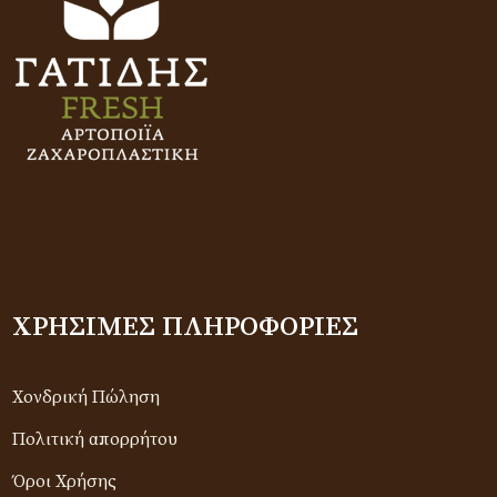
Just like a perfectly baked pastry, we created Panadería
with special love – and it shows.
ΧΡΉΣΙΜΕΣ ΠΛΗΡΟΦΟΡΊΕΣ
Χονδρική Πώληση
Πολιτική απορρήτου
Όροι Χρήσης