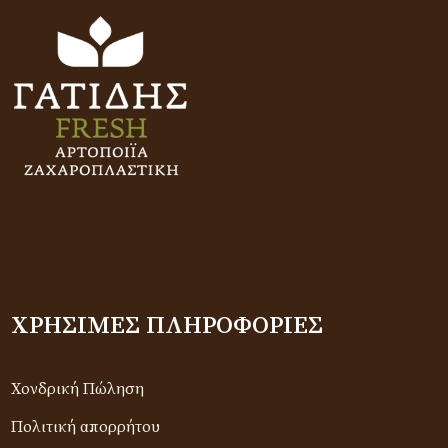
Just like a perfectly baked pastry, we created Panadería
with special love – and it shows.
ΧΡΉΣΙΜΕΣ ΠΛΗΡΟΦΟΡΊΕΣ
Χονδρική Πώληση
Πολιτική απορρήτου