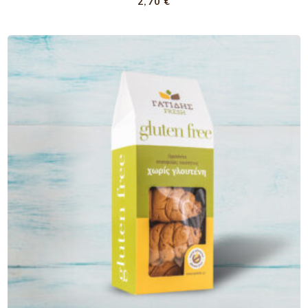
2,70
€