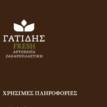
Just like a perfectly baked pastry, we created Panadería
with special love – and it shows.
ΧΡΉΣΙΜΕΣ ΠΛΗΡΟΦΟΡΊΕΣ