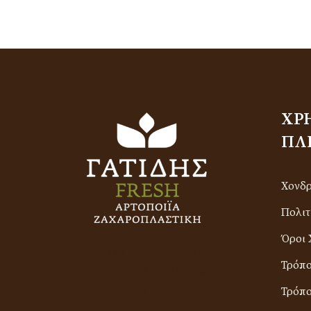
ΧΡ
ΠΛ
Χονδ
Πολιτ
Όροι 
Just like a perfectly baked pastry,
Τρόπ
we created Panadería with special
love – and it shows.
Τρόπο