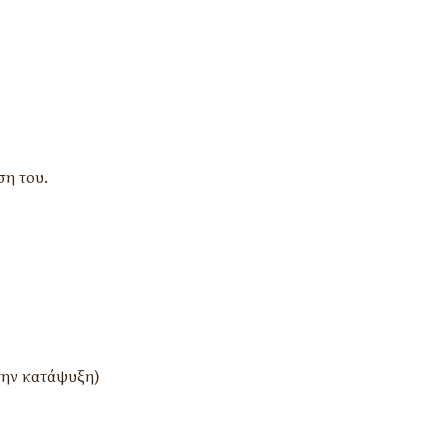
ση του.
την κατάψυξη)