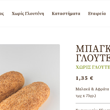
ας
Χωρίς Γλουτένη
Καταστήματα
Εταιρεία
ΜΠΑΓΚΕ
ΓΛΟΥΤ
ΧΩΡΙΣ ΓΛΟΥΤ
1,35
€
Μαλακά & Αφράτα Μ
τμχ x 75γρ.)