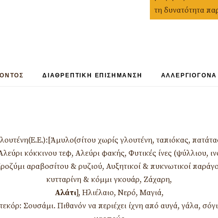
τη δυνατότητα πα
ΪΟΝΤΟΣ
ΔΙΑΘΡΕΠΤΙΚΉ ΕΠΙΣΉΜΑΝΣΗ
ΑΛΛΕΡΓΙΟΓΌΝΑ
λουτένη(Ε.Ε.):[Άμυλο(σίτου χωρίς γλουτένη, ταπιόκας, πατάτα
Αλεύρι κόκκινου τεφ, Αλεύρι φακής, Φυτικές ίνες (ψύλλιου, ιν
ροζύμι αραβοσίτου & ρυζιού, Αυξητικοί & πυκνωτικοί παράγο
κυτταρίνη & κόμμι γκουάρ, Ζάχαρη,
Αλάτι
], Ηλιέλαιο, Νερό, Μαγιά,
τεκόρ: Σουσάμι. Πιθανόν να περιέχει ίχνη από αυγά, γάλα, σόγ