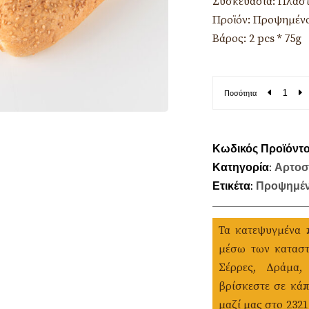
Συσκευασία: Πλαστ
Προϊόν: Προψημένο
Βάρος: 2 pcs * 75g
Ποσότητα
Κωδικός Προϊόντ
Κατηγορία:
Αρτοσ
Ετικέτα:
Προψημέν
Τα κατεψυγμένα 
μέσω των καταστ
Σέρρες, Δράμα,
βρίσκεστε σε κάπ
μαζί μας στο 232