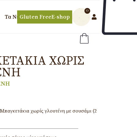
0
Τα Νέα μας
Gluten Free
E-shop
ΤΆΚΙΑ ΧΩΡΊΣ
ΈΝΗ
ΕΝΗ
παγκετάκια χωρίς γλουτένη με σουσάμι (2