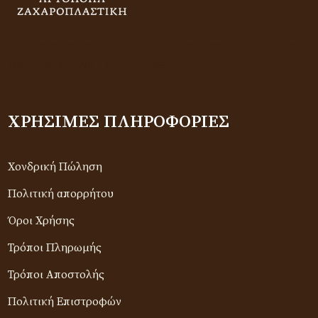
Just like a perfectly baked pastry, we created Panadería
with special love – and it shows.
ΧΡΉΣΙΜΕΣ ΠΛΗΡΟΦΟΡΊΕΣ
Χονδρική Πώληση
Πολιτική απορρήτου
Όροι Χρήσης
Τρόποι Πληρωμής
Τρόποι Αποστολής
Πολιτική Επιστροφών