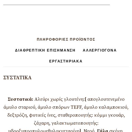
ΠΛΗΡΟΦΟΡΊΕΣ ΠΡΟΪΟΝΤΟΣ
ΔΙΑΘΡΕΠΤΙΚΉ ΕΠΙΣΉΜΑΝΣΗ
ΑΛΛΕΡΓΙΟΓΌΝΑ
ΕΡΓΑΣΤΗΡΙΑΚΆ
ΣΥΣΤΑΤΙΚΆ
Συστατικά:
Αλεύρι χωρίς γλουτένη:
[
απογλουτενεμένο
άμυλο σταριού, άμυλο σπόρων TEFF, άμυλο καλαμποκιού,
δεξτρόζη, φυτικές ίνες, σταθεροποιητής: κόμμι γκουάρ,
ζάχαρη, γαλακτωματοποιητής:
υδροξυπροπυλομεθυλοκυτταρίνη
]
, Νερό,
Γάλα
σκόνη,