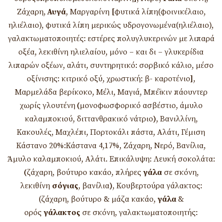
Ζάχαρη,
Αυγά
, Μαργαρίνη
[
φυτικά λίπη(φοινικέλαιο,
ηλιέλαιο), φυτικά λίπη μερικώς υδρογονωμένα(ηλιέλαιο),
γαλακτωματοποιητές: εστέρες πολυγλυκερινών με λιπαρά
οξέα, λεκιθίνη ηλιελαίου, μόνο – και δι – γλυκερίδια
λιπαρών οξέων, αλάτι, συντηρητικό: σορβικό κάλιο, μέσο
οξίνισης: κιτρικό οξύ, χρωστική: β- καροτένιο
]
,
Μαρμελάδα βερίκοκο, Μέλι, Μαγιά, Μπέϊκιν πάουντερ
χωρίς γλουτένη
(
μονοφωσφορικό ασβέστιο, άμυλο
καλαμποκιού, διττανθρακικό νάτριο
)
, Βανιλλίνη,
Κακουλές, Μαχλέπι, Πορτοκάλι πάστα, Αλάτι, Γέμιση
Κάστανο 20%:Κάστανα 4,17%, Ζάχαρη, Νερό, Βανίλια,
Άμυλο καλαμποκιού, Αλάτι. Επικάλυψη: Λευκή σοκολάτα:
(
ζάχαρη, βούτυρο κακάο, πλήρες
γάλα
σε σκόνη,
λεκιθίνη
σόγιας
, βανίλια
)
, Κουβερτούρα γάλακτος:
(ζάχαρη, βούτυρο & μάζα κακάο,
γάλα
&
ορός
γάλακτος
σε σκόνη, γαλακτωματοποιητής: