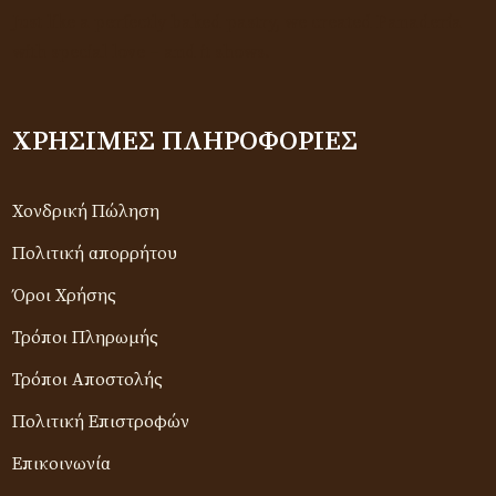
Just like a perfectly baked pastry, we created Panadería
with special love – and it shows.
ΧΡΉΣΙΜΕΣ ΠΛΗΡΟΦΟΡΊΕΣ
Χονδρική Πώληση
Πολιτική απορρήτου
Όροι Χρήσης
Τρόποι Πληρωμής
Τρόποι Αποστολής
Πολιτική Επιστροφών
Επικοινωνία