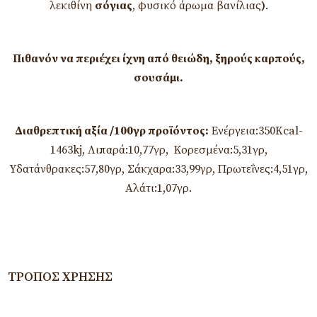
λεκιθίνη
σόγιας
, φυσικό άρωμα βανίλιας
)
.
Πιθανόν να περιέχει ίχνη από θειώδη, ξηρούς καρπούς,
σουσάμι.
Διαθρεπτική αξία /100γρ προϊόντος:
Ενέργεια:350Kcal-
1463kj, Λιπαρά:10,77γρ, Κορεσμένα:5,31γρ,
Υδατάνθρακες:57,80γρ, Σάκχαρα:33,99γρ, Πρωτεΐνες:4,51γρ,
Αλάτι:1,07γρ.
ΤΡΌΠΟΣ ΧΡΉΣΗΣ